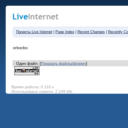
Проекты Live Internet
|
Page Index
|
Recent Changes
|
Recently C
orbocbo
Один файл. [
Показать файлы/форму
]
Время работы: 0.116 s
Использовано памяти: 2.249 Mb