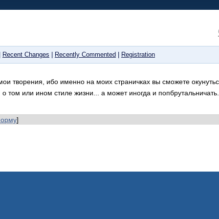
|
Recent Changes
|
Recently Commented
|
Registration
ои творения, ибо именно на моих страничках вы сможете окунуться
 о том или ином стиле жизни... а может иногда и попбрутальничат
форму
]