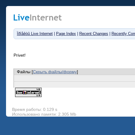
Ïðîåêòû Live Internet
|
Page Index
|
Recent Changes
|
Recently Co
Privet!
Файлы [
Скрыть файлы/форму
]
Время работы: 0.129 s
Использовано памяти: 2.305 Mb