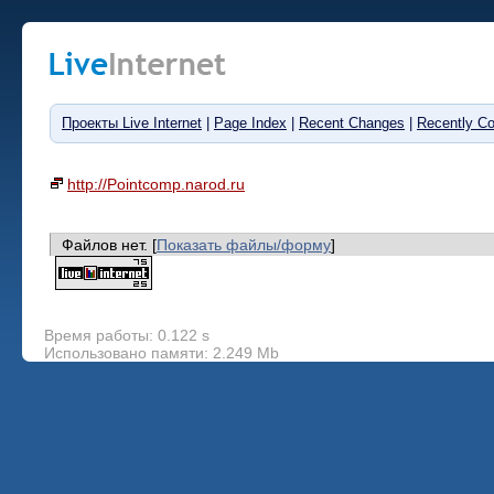
Проекты Live Internet
|
Page Index
|
Recent Changes
|
Recently C
http://Pointcomp.narod.ru
Файлов нет. [
Показать файлы/форму
]
Время работы: 0.122 s
Использовано памяти: 2.249 Mb