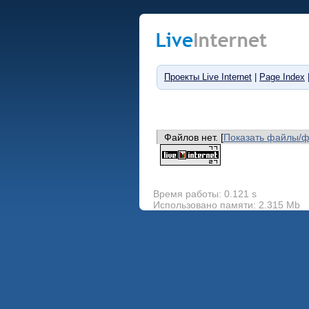
Проекты Live Internet
|
Page Index
Файлов нет. [
Показать файлы/
Время работы: 0.121 s
Использовано памяти: 2.315 Mb