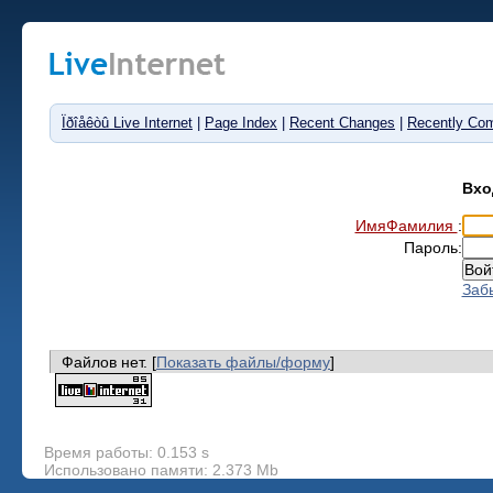
Ïðîåêòû Live Internet
|
Page Index
|
Recent Changes
|
Recently Co
Вхо
ИмяФамилия
:
Пароль:
Заб
Файлов нет. [
Показать файлы/форму
]
Время работы: 0.153 s
Использовано памяти: 2.373 Mb