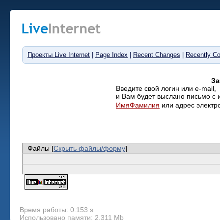
Проекты Live Internet
|
Page Index
|
Recent Changes
|
Recently C
За
Введите свой логин или e-mail,
и Вам будет выслано письмо с 
ИмяФамилия
или адрес электр
Файлы [
Скрыть файлы/форму
]
Время работы: 0.153 s
Использовано памяти: 2.311 Mb