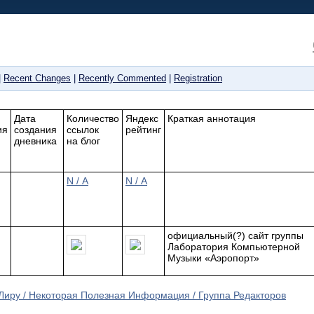
|
Recent Changes
|
Recently Commented
|
Registration
Дата
Количество
Яндекс
Краткая аннотация
ия
cоздания
ссылок
рейтинг
дневника
на блог
N / A
N / A
официальный(?) сайт группы
Лаборатория Компьютерной
Музыки «Аэропорт»
Лиру / Некоторая Полезная Информация / Группа Редакторов