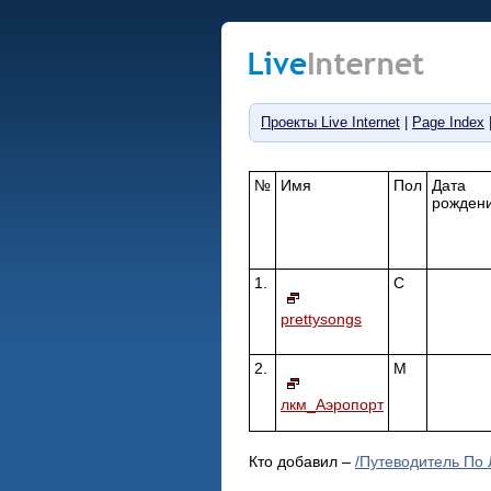
Проекты Live Internet
|
Page Index
№
Имя
Пол
Дата
рожден
1.
С
prettysongs
2.
М
лкм_Аэропорт
Кто добавил –
/Путеводитель По 