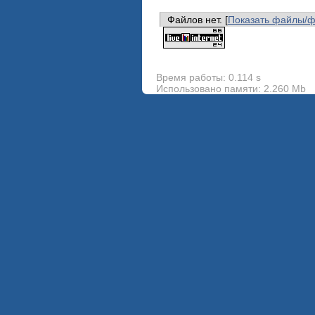
Файлов нет. [
Показать файлы/
Время работы: 0.114 s
Использовано памяти: 2.260 Mb