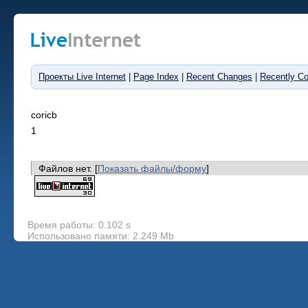
Проекты Live Internet
|
Page Index
|
Recent Changes
|
Recently C
coricb
1
Файлов нет. [
Показать файлы/форму
]
Время работы: 0.102 s
Использовано памяти: 2.249 Mb