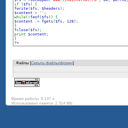
if (
$fs
) {
fwrite
(
$fs
,
$headers
);
$content
=
''
;
while(!
feof
(
$fs
)) {
$content
.=
fgets
(
$fs
,
128
);
}
fclose
(
$fs
);
print
$content
;
}
?>
Файлы [
Скрыть файлы/форму
]
Время работы: 0.137 s
Использовано памяти: 2.314 Mb