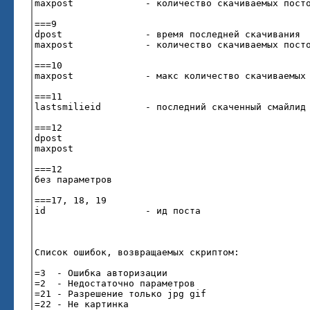
maxpost - количество скачиваемых посто
===9
dpost - время последней скачивания
maxpost - количество скачиваемых посто
===10
maxpost - макс количество скачиваемых п
===11
lastsmilieid - последний скаченный смайл
===12
dpost
maxpost
===12
без параметров
===17, 18, 19
id - ид поста
Список ошибок, возвращаемых скриптом:
=3 - Ошибка авторизации
=2 - Недостаточно параметров
=21 - Разрешение только jpg gif
=22 - Не картинка