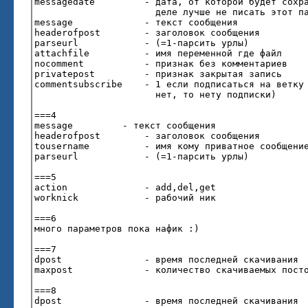
messagedate - дата, от которой будет сохран
деле лучше не писать этот параметр, т
message - текст сообщения
headerofpost - заголовок сообщения
parseurl - (=1-парсить урлы)
attachfile - имя переменной где файл
nocomment - признак без комментариев
privatepost - признак закрытая запись
commentsubscribe - 1 если подписаться на ветку 
нет, то нету подписки)
===4
message - текст сообщения
headerofpost - заголовок сообщения
tousername - имя кому приватное сообщени
parseurl - (=1-парсить урлы)
===5
action - add,del,get
worknick - рабочий ник
===6
много параметров пока нафик :)
===7
dpost - время последней скачивания
maxpost - количество скачиваемых посто
===8
dpost - время последней скачивания