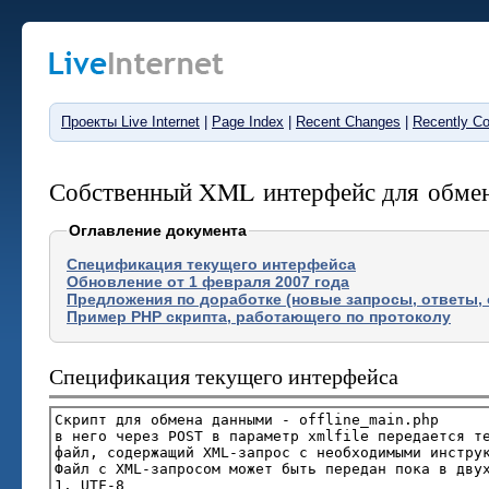
Проекты Live Internet
|
Page Index
|
Recent Changes
|
Recently C
Собственный XML интерфейс для обмена 
Оглавление документа
Спецификация текущего интерфейса
Обновление от 1 февраля 2007 года
Предложения по доработке (новые запросы, ответы,
Пример PHP скрипта, работающего по протоколу
Спецификация текущего интерфейса
Скрипт для обмена данными - offline_main.php
в него через POST в параметр xmlfile передается 
файл, содержащий XML-запрос с необходимыми инстру
Файл с XML-запросом может быть передан пока в дву
1. UTF-8