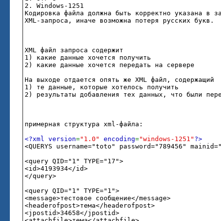
2. Windows-1251
Кодировка файла должна быть корректно указана в з
XML-запроса, иначе возможна потеря русских букв.
XML файл запроса содержит
1) какие данные хочется получить
2) какие данные хочется передать на сервере
На выходе отдается опять же XML файл, содержащий
1) те данные, которые хотелось получить
2) результаты добавления тех данных, что были пер
примерная структура xml-файла:
<?xml version
=
"1.0"
encoding
=
"windows-1251"
?>
<QUERYS username="toto" password="789456" mainid=
<query QID="1" TYPE="17">
<id>4193934</id>
</query>
<query QID="1" TYPE="1">
<message>тестовое сообщение</message>
<headerofpost>тема</headerofpost>
<jpostid>34658</jpostid>
<attachfile>тема</attachfile>