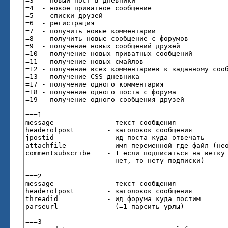
=3 - новый пост в дневники
=4 - новое приватное сообщение
=5 - списки друзей
=6 - регистрация
=7 - получить новые комментарии
=8 - получить новые сообщение с форумов
=9 - получение новых сообщений друзей
=10 - получение новых приватных сообщений
=11 - получение новых смайлов
=12 - получение всех комментариев к заданному со
=13 - получение CSS дневника
=17 - получение одного комментария
=18 - получение одного поста с форума
=19 - получение одного сообщения друзей
===1
message - текст сообщения
headerofpost - заголовок сообщения
jpostid - ид поста куда отвечать
attachfile - имя переменной где файл (необя
commentsubscribe - 1 если подписаться на ветку 
нет, то нету подписки)
===2
message - текст сообщения
headerofpost - заголовок сообщения
threadid - ид форума куда постим
parseurl - (=1-парсить урлы)
===3