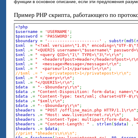
функции в основное описание, если эти предложения разумн
Пример PHP скрипта, работающего по проток
<?php
$username
=
'USERNAME'
;
$password
=
'PASSWORD'
;
$boundary
=
'---------------------'
.
substr
(
md5
(
$xml
=
"<?xml version=\"1.0\" encoding=\"UTF-8\"
$xml
.=
"<QUERIS username=\"$username\" password=
$xml
.=
" <query QID=\"1\" TYPE=\"3\">\r\n"
;
$xml
.=
" <headerofpost>Header</headerofpost>\r\
$xml
.=
" <message>Message</message>\r\n"
;
$xml
.=
" <parseurl>1</parseurl>\r\n"
;
//$xml .= " <privatepost>1</privatepost>\r\n";
$xml
.=
" </query>\r\n"
;
$xml
.=
"</QUERIS>\r\n"
;
$data
=
"--$boundary\r\n"
;
$data
.=
"Content-Disposition: form-data; name=\"
$data
.=
"Content-Type: text/xml; charset=UTF-8\r
$data
.=
"$xml\r\n"
;
$data
.=
"--$boundary\r\n"
;
$headers
=
"POST /offline_main.php HTTP/1.1\r\n"
$headers
.=
"Host: www.liveinternet.ru\r\n"
;
$headers
.=
"Content-Type: multipart/form-data, b
$headers
.=
"Content-Length: "
.
strlen
(
$data
) .
$headers
.=
$data
;
//print "$headers\n\n\n";
$fs
=
fsockopen
(
'www.liveinternet.ru'
,
80
,
$errno