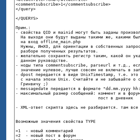
<commentsubscribe>1</commentsubscribe>
</query>
</QUERYS>
Прим.:
- свойства QID и mainid могут быть заданы произво
На выходе они будут выданы такими же, какими бы
на вход offline_main.php
Нужны, ИмХО, для ориентации в собственных запро
разборе полученных результатов.
- желательно сохранять регистр таким, какой он ук
данном руководстве.
- ноды типа commentsubscribe, parseurl и т.д., ес
значение нулевое, лучше совсем не включать в за
- dpost передается в виде UnixTimestamp, т.е. это
с начала эпохи Unix. Считайте и не забывайте о с
Гринвичу ;)
- messagedate передается в формате "dd.mm.yyyy hh
- максимальный размер сообщений: коммент и в фору
пост в дневник - 50 00
- XML-ответ скрипта здесь не разбирается. там все
Возможные значения свойства TYPE
=1 - новый комментарий
=2 - новый пост в форум