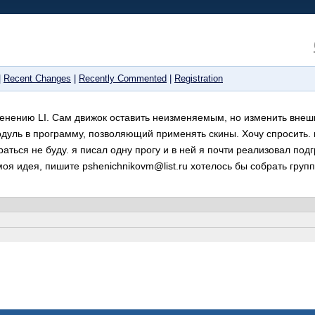
|
Recent Changes
|
Recently Commented
|
Registration
енению LI. Сам движок оставить неизменяемым, но изменить внеш
одуль в программу, позволяющий применять скины. Хочу спросить. 
раться не буду. я писал одну прогу и в ней я почти реализовал под
оя идея, пишите pshenichnikovm@list.ru хотелось бы собрать груп