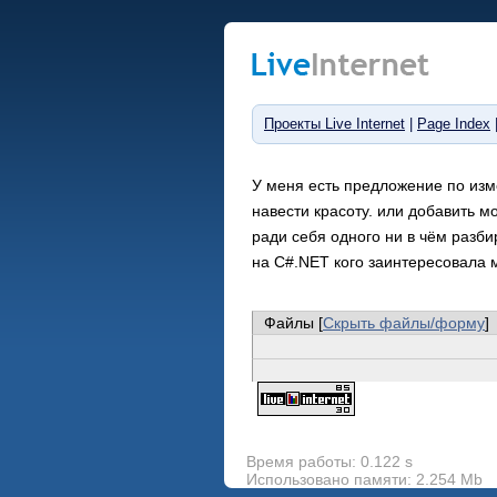
Проекты Live Internet
|
Page Index
У меня есть предложение по изм
навести красоту. или добавить м
ради себя одного ни в чём разби
на C#.NET кого заинтересовала м
Файлы [
Скрыть файлы/форму
]
Время работы: 0.122 s
Использовано памяти: 2.254 Mb