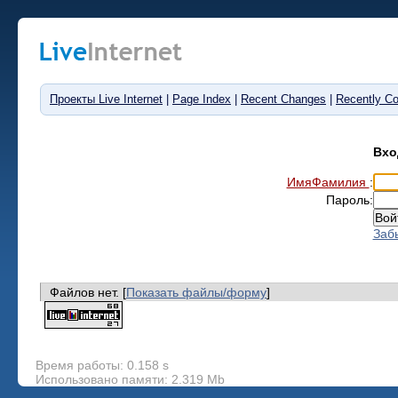
Проекты Live Internet
|
Page Index
|
Recent Changes
|
Recently C
Вхо
ИмяФамилия
:
Пароль:
Заб
Файлов нет. [
Показать файлы/форму
]
Время работы: 0.158 s
Использовано памяти: 2.319 Mb