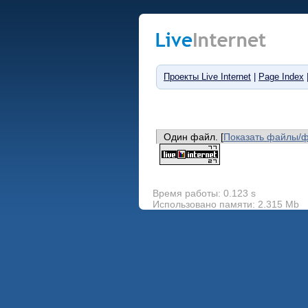
Проекты Live Internet
|
Page Index
Один файл. [
Показать файлы/
Время работы: 0.123 s
Использовано памяти: 2.315 Mb