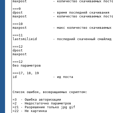
maxpost - количество скачиваемых посто
===9
dpost - время последней скачивания
maxpost - количество скачиваемых посто
===10
maxpost - макс количество скачиваемых п
===11
lastsmilieid - последний скаченный смайл
===12
dpost
maxpost
===12
без параметров
===17, 18, 19
id - ид поста
Список ошибок, возвращаемых скриптом:
=3 - Ошибка авторизации
=2 - Недостаточно параметров
=21 - Разрешение только jpg gif
=22 - Не картинка