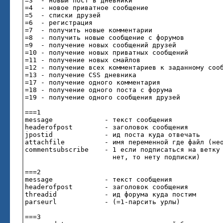
=3 - новый пост в дневники
=4 - новое приватное сообщение
=5 - списки друзей
=6 - регистрация
=7 - получить новые комментарии
=8 - получить новые сообщение с форумов
=9 - получение новых сообщений друзей
=10 - получение новых приватных сообщений
=11 - получение новых смайлов
=12 - получение всех комментариев к заданному со
=13 - получение CSS дневника
=17 - получение одного комментария
=18 - получение одного поста с форума
=19 - получение одного сообщения друзей
===1
message - текст сообщения
headerofpost - заголовок сообщения
jpostid - ид поста куда отвечать
attachfile - имя переменной где файл (необя
commentsubscribe - 1 если подписаться на ветку 
нет, то нету подписки)
===2
message - текст сообщения
headerofpost - заголовок сообщения
threadid - ид форума куда постим
parseurl - (=1-парсить урлы)
===3