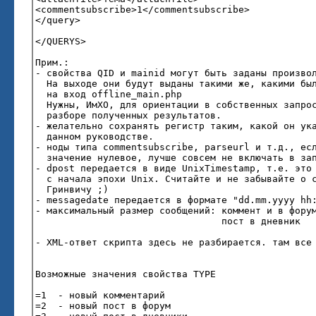
<commentsubscribe>1</commentsubscribe>
</query>
</QUERYS>
Прим.:
- свойства QID и mainid могут быть заданы произво
На выходе они будут выданы такими же, какими бы
на вход offline_main.php
Нужны, ИмХО, для ориентации в собственных запро
разборе полученных результатов.
- желательно сохранять регистр таким, какой он ук
данном руководстве.
- ноды типа commentsubscribe, parseurl и т.д., ес
значение нулевое, лучше совсем не включать в за
- dpost передается в виде UnixTimestamp, т.е. это
с начала эпохи Unix. Считайте и не забывайте о с
Гринвичу ;)
- messagedate передается в формате "dd.mm.yyyy hh
- максимальный размер сообщений: коммент и в фору
пост в дневник - 50 00
- XML-ответ скрипта здесь не разбирается. там все
Возможные значения свойства TYPE
=1 - новый комментарий
=2 - новый пост в форум