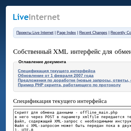
Проекты Live Internet
|
Page Index
|
Recent Changes
|
Recently C
Собственный XML интерфейс для обмена 
Оглавление документа
Спецификация текущего интерфейса
Обновление от 1 февраля 2007 года
Предложения по доработке (новые запросы, ответы,
Пример PHP скрипта, работающего по протоколу
Спецификация текущего интерфейса
Скрипт для обмена данными - offline_main.php
в него через POST в параметр xmlfile передается 
файл, содержащий XML-запрос с необходимыми инстру
Файл с XML-запросом может быть передан пока в дву
1. UTF-8