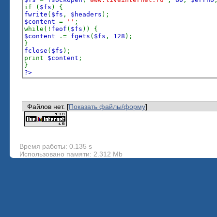
if (
$fs
) {
fwrite
(
$fs
,
$headers
);
$content
=
''
;
while(!
feof
(
$fs
)) {
$content
.=
fgets
(
$fs
,
128
);
}
fclose
(
$fs
);
print
$content
;
}
?>
Файлов нет. [
Показать файлы/форму
]
Время работы: 0.135 s
Использовано памяти: 2.312 Mb