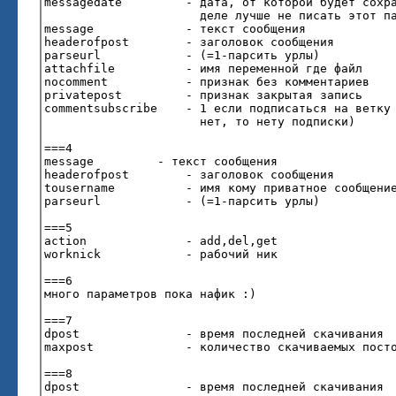
messagedate - дата, от которой будет сохран
деле лучше не писать этот параметр, т
message - текст сообщения
headerofpost - заголовок сообщения
parseurl - (=1-парсить урлы)
attachfile - имя переменной где файл
nocomment - признак без комментариев
privatepost - признак закрытая запись
commentsubscribe - 1 если подписаться на ветку 
нет, то нету подписки)
===4
message - текст сообщения
headerofpost - заголовок сообщения
tousername - имя кому приватное сообщени
parseurl - (=1-парсить урлы)
===5
action - add,del,get
worknick - рабочий ник
===6
много параметров пока нафик :)
===7
dpost - время последней скачивания
maxpost - количество скачиваемых посто
===8
dpost - время последней скачивания