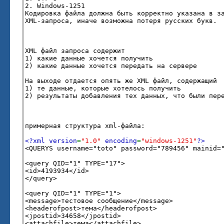
2. Windows-1251
Кодировка файла должна быть корректно указана в з
XML-запроса, иначе возможна потеря русских букв.
XML файл запроса содержит
1) какие данные хочется получить
2) какие данные хочется передать на сервере
На выходе отдается опять же XML файл, содержащий
1) те данные, которые хотелось получить
2) результаты добавления тех данных, что были пер
примерная структура xml-файла:
<?xml version
=
"1.0"
encoding
=
"windows-1251"
?>
<QUERYS username="toto" password="789456" mainid=
<query QID="1" TYPE="17">
<id>4193934</id>
</query>
<query QID="1" TYPE="1">
<message>тестовое сообщение</message>
<headerofpost>тема</headerofpost>
<jpostid>34658</jpostid>
<attachfile>тема</attachfile>