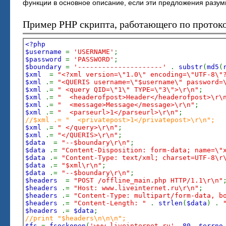
функции в основное описание, если эти предложения разумн
Пример PHP скрипта, работающего по проток
<?php
$username
=
'USERNAME'
;
$password
=
'PASSWORD'
;
$boundary
=
'---------------------'
.
substr
(
md5
(
$xml
=
"<?xml version=\"1.0\" encoding=\"UTF-8\"
$xml
.=
"<QUERIS username=\"$username\" password=
$xml
.=
" <query QID=\"1\" TYPE=\"3\">\r\n"
;
$xml
.=
" <headerofpost>Header</headerofpost>\r\
$xml
.=
" <message>Message</message>\r\n"
;
$xml
.=
" <parseurl>1</parseurl>\r\n"
;
//$xml .= " <privatepost>1</privatepost>\r\n";
$xml
.=
" </query>\r\n"
;
$xml
.=
"</QUERIS>\r\n"
;
$data
=
"--$boundary\r\n"
;
$data
.=
"Content-Disposition: form-data; name=\"
$data
.=
"Content-Type: text/xml; charset=UTF-8\r
$data
.=
"$xml\r\n"
;
$data
.=
"--$boundary\r\n"
;
$headers
=
"POST /offline_main.php HTTP/1.1\r\n"
$headers
.=
"Host: www.liveinternet.ru\r\n"
;
$headers
.=
"Content-Type: multipart/form-data, b
$headers
.=
"Content-Length: "
.
strlen
(
$data
) .
$headers
.=
$data
;
//print "$headers\n\n\n";
$fs
=
fsockopen
(
'www.liveinternet.ru'
,
80
,
$errno