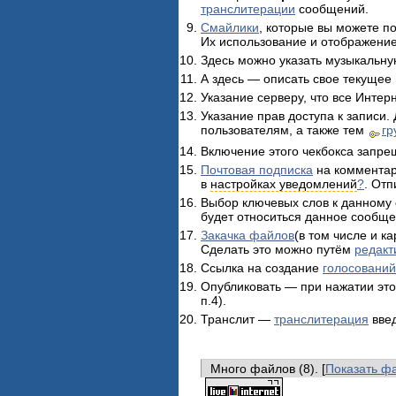
транслитерации
сообщений.
Смайлики
, которые вы можете п
Их использование и отображени
Здесь можно указать музыкальну
А здесь — описать свое текущее
Указание серверу, что все Интер
Указание прав доступа к записи.
пользователям, а также тем
гр
Включение этого чекбокса запре
Почтовая подписка
на комментар
в
настройках уведомлений
?
. От
Выбор ключевых слов к данному 
будет относиться данное сообще
Закачка файлов
(в том числе и к
Сделать это можно путём
редакт
Ссылка на создание
голосований
Опубликовать — при нажатии это
п.4).
Транслит —
транслитерация
введ
Много файлов (8). [
Показать ф