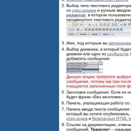
Выбор типа текстового редактор
со
спец.кодами
и ручным вводо
редактор
, в котором пользоват
продвинутого текстового редакто
Имя, под которым вы
авторизов
Выбор дневника, в который буд
дневник или одно из
сообществ
,
добавлять сообщения.
Данную опцию требуется выбрать 
сообщение, потому как при пос
очищаются заполненные поля 
Заголовок сообщения. Если он н
будет фраза «Без заголовка».
Панель, упрощающая работу со
Панель ввода текста сообщения 
который вы хотите опубликовать
спец.кодов
и
безопасных HTML т
Ссылки на документацию, отвеч
сообщений.
Транслит
– указыва