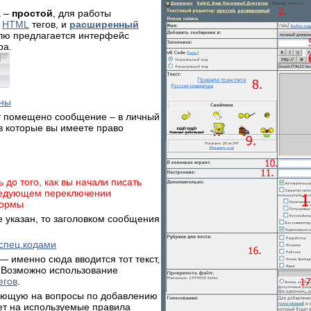
а –
простой
, для работы
м
HTML
тегов, и
расширенный
елю предлагается интерфейс
ра.
аны
ет помещено сообщение – в личный
 в которые вы имеете право
до того, как вы начали писать
ледующем переключении
формы
е указан, то заголовком сообщения
спец.кодами
— именно сюда вводится тот текст,
. Возможно использование
егов
.
ающую на вопросы по добавлению
ет на используемые правила