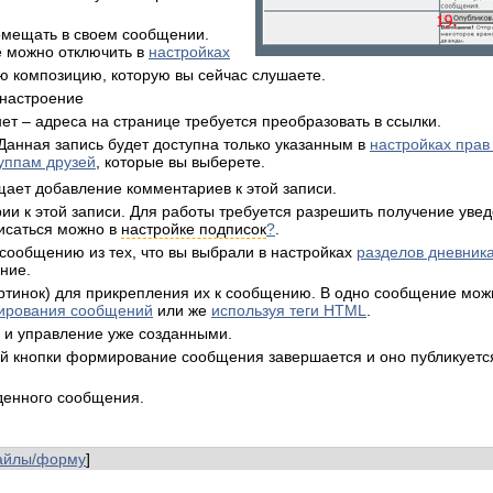
омещать в своем сообщении.
е можно отключить в
настройках
ю композицию, которую вы сейчас слушаете.
 настроение
нет – адреса на странице требуется преобразовать в ссылки.
 Данная запись будет доступна только указанным в
настройках прав
уппам друзей
, которые вы выберете.
щает добавление комментариев к этой записи.
ии к этой записи. Для работы требуется разрешить получение уве
писаться можно в
настройке подписок
?
.
сообщению из тех, что вы выбрали в настройках
разделов дневник
ние.
артинок) для прикрепления их к сообщению. В одно сообщение можн
ирования сообщений
или же
используя теги HTML
.
и управление уже созданными.
й кнопки формирование сообщения завершается и оно публикуется
енного сообщения.
айлы/форму
]